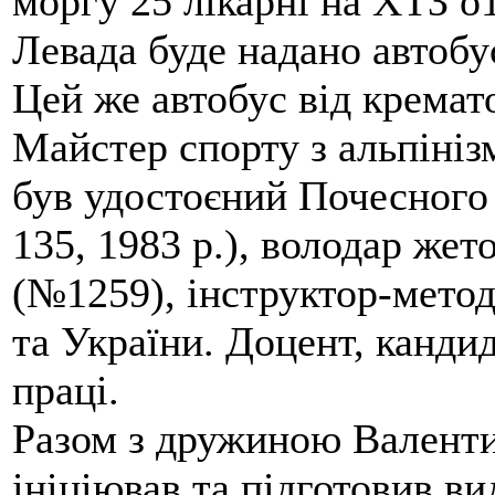
моргу 25 лікарні на ХТЗ о
Левада буде надано автобус
Цей же автобус від кремато
Майстер спорту з альпініз
був удостоєний Почесного
135, 1983 р.), володар жет
(№1259), інструктор-метод
та України. Доцент, кандид
праці.
Разом з дружиною Валенти
ініціював та підготовив ви