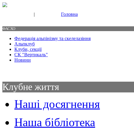
|
Головна
Свяжитесь с нами
Контакты
ФАСХО
Федерація альпінізму та скелелазіння
Альпклуб
Клуби, секції
СК "Вертикаль"
Новини
Клубне життя
Наші досягнення
Наша бібліотека