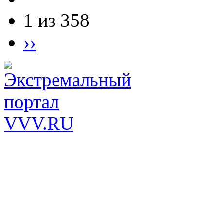
1 из 358
››