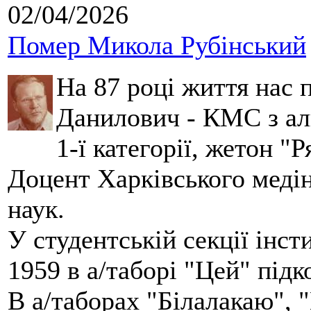
02/04/2026
Помер Микола Рубінський
На 87 році життя нас
Данилович - КМС з аль
1-ї категорії, жетон "
Доцент Харківського меді
наук.
У студентській секції інст
1959 в а/таборі "Цей" під
В а/таборах "Білалакаю", "