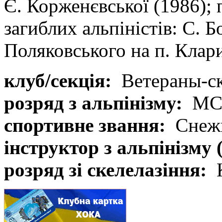
Є. Корженєвської (1986);
загиблих альпіністів: С. Б
Поляковського на п. Клари
клуб/секція:
Ветераны-с
розряд з альпінізму:
М
спортивне звання:
Снеж
інструктор з альпінізму 
розряд зі скелелазіння: