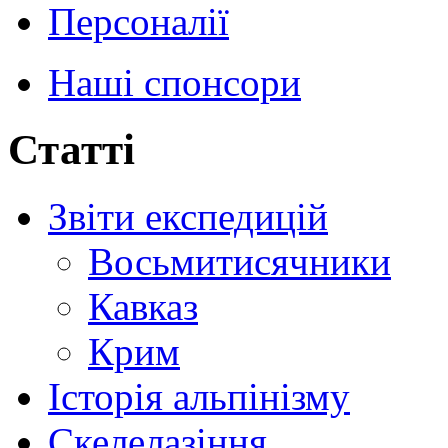
Персоналії
Наші спонсори
Статті
Звіти експедицій
Восьмитисячники
Кавказ
Крим
Історія альпінізму
Скелелазіння