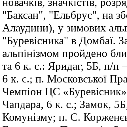
новачків, значкістів, розр
"Баксан", "Ельбрус", на з
Алаудини), у зимових альп
"Буревісника" в Домбаї. З
альпінізмом пройдено бли
та 6 к. с.: Яридаг, 5Б, п/п
6 к. с.; п. Московської Пра
Чемпіон ЦС «Буревісник» (
Чапдара, 6 к. с.; Замок, 5Б
Комунізму; п. Є. Корженєв