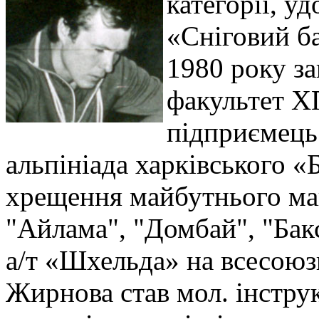
категорії, у
«Сніговий б
1980 року з
факультет Х
підприємець.
альпініада харківського «
хрещення майбутнього май
"Айлама", "Домбай", "Бакс
а/т «Шхельда» на всесоюзн
Жирнова став мол. інстру