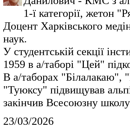
Данилович - КМС з аль
1-ї категорії, жетон "
Доцент Харківського меді
наук.
У студентській секції інст
1959 в а/таборі "Цей" під
В а/таборах "Білалакаю", "
"Туюксу" підвищував альпі
закінчив Всесоюзну школу 
23/03/2026