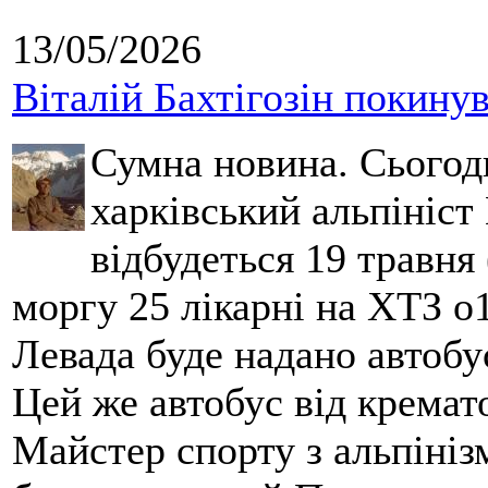
13/05/2026
Віталій Бахтігозін покинув 
Сумна новина. Сьогод
харківський альпініст 
відбудеться 19 травня 
моргу 25 лікарні на ХТЗ о
Левада буде надано автобус
Цей же автобус від кремато
Майстер спорту з альпініз