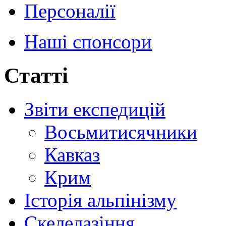
Персоналії
Наші спонсори
Статті
Звіти експедицій
Восьмитисячники
Кавказ
Крим
Історія альпінізму
Скелелазіння