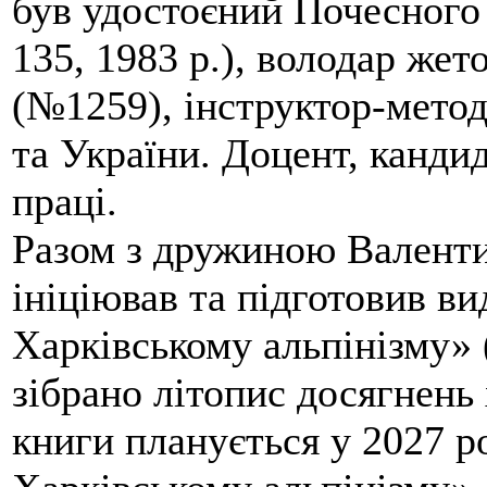
був удостоєний Почесного
135, 1983 р.), володар жет
(№1259), інструктор-метод
та України. Доцент, кандид
праці.
Разом з дружиною Валенти
ініціював та підготовив ви
Харківському альпінізму» 
зібрано літопис досягнень 
книги планується у 2027 р