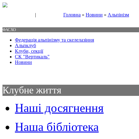
|
Головна
»
Новини
»
Альпінізм
Свяжитесь с нами
Контакты
ФАСХО
Федерація альпінізму та скелелазіння
Альпклуб
Клуби, секції
СК "Вертикаль"
Новини
Клубне життя
Наші досягнення
Наша бібліотека