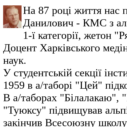
На 87 році життя нас
Данилович - КМС з аль
1-ї категорії, жетон "
Доцент Харківського меді
наук.
У студентській секції інст
1959 в а/таборі "Цей" під
В а/таборах "Білалакаю", "
"Туюксу" підвищував альпі
закінчив Всесоюзну школу 