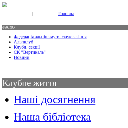
|
Головна
Свяжитесь с нами
Контакты
ФАСХО
Федерація альпінізму та скелелазіння
Альпклуб
Клуби, секції
СК "Вертикаль"
Новини
Клубне життя
Наші досягнення
Наша бібліотека