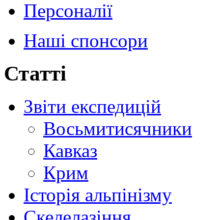
Персоналії
Наші спонсори
Статті
Звіти експедицій
Восьмитисячники
Кавказ
Крим
Історія альпінізму
Скелелазіння