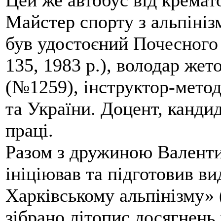
Цей же автобус від кремато
Майстер спорту з альпініз
був удостоєний Почесного
135, 1983 р.), володар жет
(№1259), інструктор-метод
та України. Доцент, кандид
праці.
Разом з дружиною Валенти
ініціював та підготовив ви
Харківському альпінізму» 
зібрано літопис досягнень 