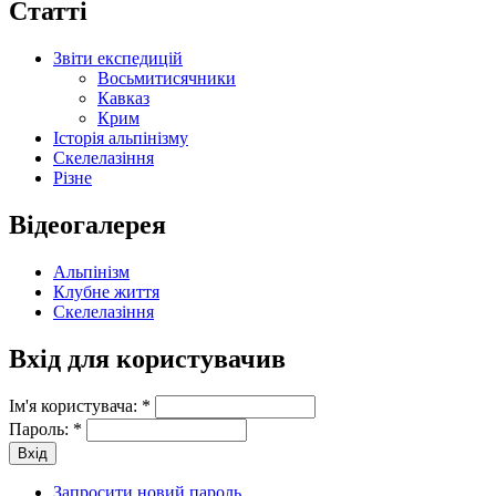
Статті
Звіти експедицій
Восьмитисячники
Кавказ
Крим
Історія альпінізму
Скелелазіння
Різне
Відеогалерея
Альпінізм
Клубне життя
Скелелазіння
Вхід для користувачив
Ім'я користувача:
*
Пароль:
*
Запросити новий пароль