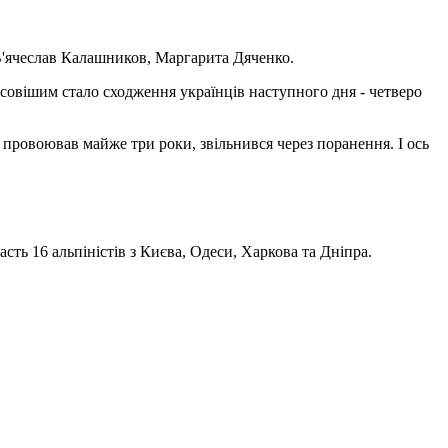
, В'ячеслав Калашников, Маргарита Дяченко.
совішим стало сходження українців наступного дня - четверо
 провоював майже три роки, звільнився через поранення. І ось
часть
1
6 альпіністів з Києва, Одеси, Харкова та
Дніпра
.