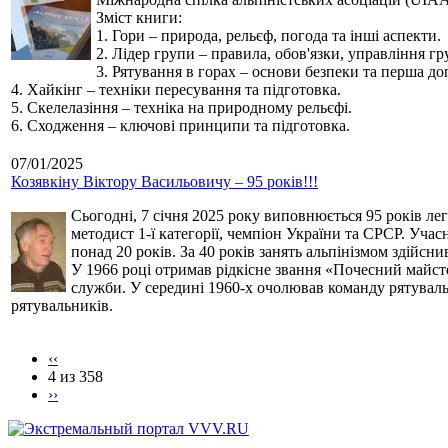
Зміст книги:
1. Гори – природа, рельєф, погода та інші аспекти.
2. Лідер групи – правила, обов'язки, управління г
3. Рятування в горах – основи безпеки та перша до
4. Хайкінг – техніки пересування та підготовка.
5. Скелелазіння – техніка на природному рельєфі.
6. Сходження – ключові принципи та підготовка.
07/01/2025
Козявкіну Віктору Васильовичу – 95 років!!!
Сьогодні, 7 січня 2025 року виповнюється 95 років ле
методист 1-ї категорії, чемпіон України та СРСР. Учас
понад 20 років. За 40 років занять альпінізмом здійсн
У 1966 році отримав рідкісне звання «Почесний майст
служби. У середині 1960-х очолював команду рятуваль
рятувальників.
‹‹
4 из 358
››