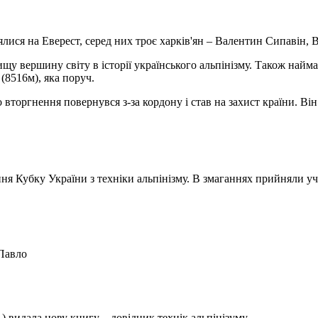
нялися на Еверест, серед них троє харків'ян – Валентин Сипавін
 вершину світу в історії українського альпінізму. Також найма
 (8516м), яка поруч.
торгнення повернувся з-за кордону і став на захист країни. Він
ння
Кубку
України з техніки альпінізму. В змаганнях прийняли у
Павло
 видала нову книгу – довідник технік альпінізуму.