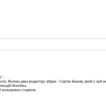
".
оти. Велика дяка редактору збірки - Сергію Бикову, який у цей н
Геннадій Копейка.
0 кольорових сторінок.