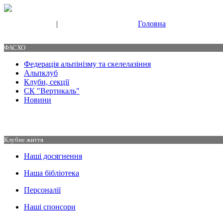
|
Головна
Свяжитесь с нами
Контакты
ФАСХО
Федерація альпінізму та скелелазіння
Альпклуб
Клуби, секції
СК "Вертикаль"
Новини
Клубне життя
Наші досягнення
Наша бібліотека
Персоналії
Наші спонсори