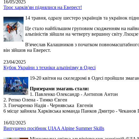
16/05/2025
Троє харків'ян піднялися на Еверест!
14 травня, одразу шестеро українців та українок під
Це стало найбільшим груповим сходженням на найвищу
альпіністів зійшли на четверту вершину світу Лхоцзе
В'ячеслав Калашников з початком повномасштабного в
він зійшов на Еверест.
23/04/2025
Кубок України з техніки альпінізму в Одесі
19-20 квітня на скеледромі в Одесі
пройш
ли змага
Призерами змагань стали:
1.
Павленко Олександр - Антипов Антон
2.
Репко Олена - Тимко Євген
3.
Гончаренко Надія - Чернявська
Евгенія
6 місце зайняла Харківська команда
Панков Дмитро - Чеканов 
16/02/2025
Випущено посібник UIAA Alpine Summer Skills
Міжнародна спілка альпіністських асоціацій (UIAA)