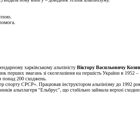
рупою.
помога.
гендарному харківському альпіністу
Віктору Васильовичу Козяв
ник перших змагань зі скелелазіння на першість України в 1952 – 
ив понад 200 сходжень.
ер спорту СРСР». Працював інструктором альпінізму до 1992 року
ників альплагеря "Ельбрус", що стабільно займала верхні сходин