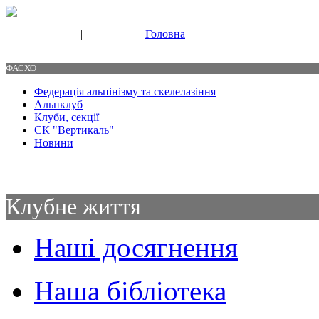
|
Головна
Свяжитесь с нами
Контакты
ФАСХО
Федерація альпінізму та скелелазіння
Альпклуб
Клуби, секції
СК "Вертикаль"
Новини
Клубне життя
Наші досягнення
Наша бібліотека