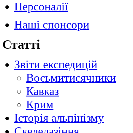
Персоналії
Наші спонсори
Статті
Звіти експедицій
Восьмитисячники
Кавказ
Крим
Історія альпінізму
Скелелазіння