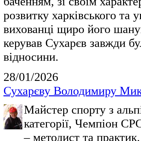
баченням, зі своїм характе
розвитку харківського та у
вихованці щиро його шанув
керував Сухарєв завжди бу
відносини.
28/01/2026
Сухарєву Володимиру Мико
Майстер спорту з альпі
категорії, Чемпіон СРС
– методист та практик