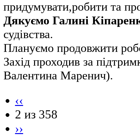
придумувати,робити та пр
Дякуємо Галині Кіпарен
судівства.
Плануємо продовжити робо
Захід проходив за підтри
Валентина Маренич).
‹‹
2 из 358
››